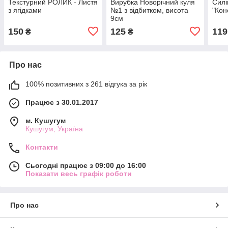
Текстурний РОЛИК - Листя
Вирубка Новорічний куля
Силі
з ягідками
№1 з відбитком, висота
"Кон
9см
150
125
119
₴
₴
Про нас
100% позитивних з 261 відгука за рік
Працює з 30.01.2017
м. Кушугум
Кушугум, Україна
Контакти
Сьогодні працює з 09:00 до 16:00
Показати весь графік роботи
Про нас