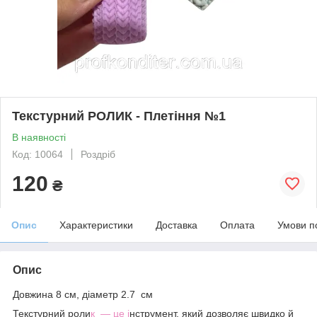
Текстурний РОЛИК - Плетіння №1
В наявності
Код: 10064
Роздріб
120
₴
Опис
Характеристики
Доставка
Оплата
Умови п
Опис
Довжина 8 см, діаметр 2.7 см
Текстурний роли
к — це і
нструмент, який дозволяє швидко й