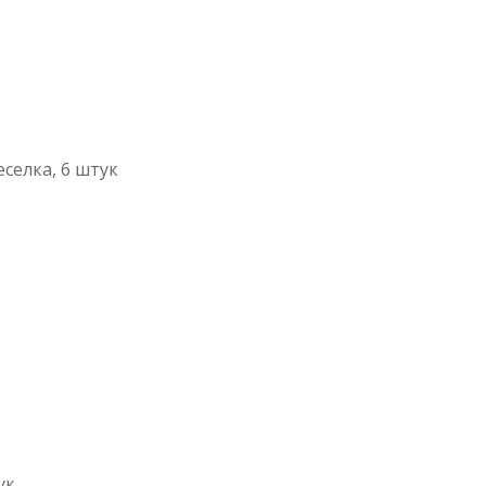
еселка, 6 штук
ук