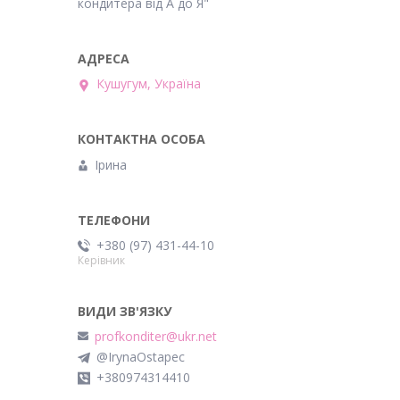
кондитера від А до Я"
Кушугум, Україна
Ірина
+380 (97) 431-44-10
Керівник
profkonditer@ukr.net
@IrynaOstapec
+380974314410