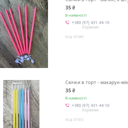
35 ₴
В наявності
+380 (97) 431-44-10
Керівник
07440
Свічки в торт - макарун-мік
35 ₴
В наявності
+380 (97) 431-44-10
Керівник
07413