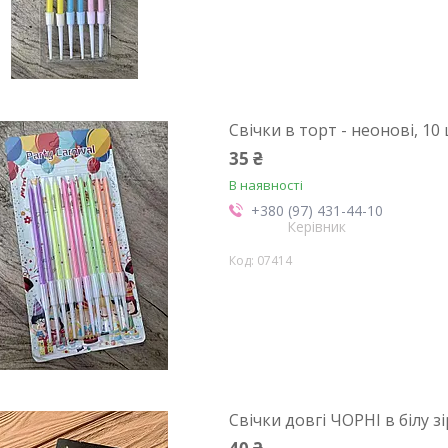
Свічки в торт - неонові, 10
35 ₴
В наявності
+380 (97) 431-44-10
Керівник
07414
Свічки довгі ЧОРНІ в білу з