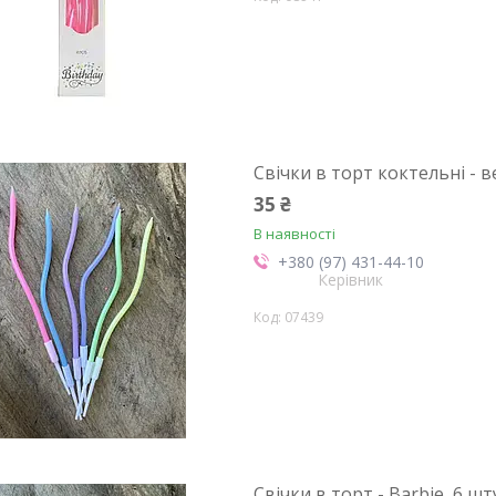
Свічки в торт коктельні - в
35 ₴
В наявності
+380 (97) 431-44-10
Керівник
07439
Свічки в торт - Barbie, 6 шт