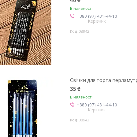
40 ₴
В наявності
+380 (97) 431-44-10
Керівник
08942
Свічки для торта перламутр
35 ₴
В наявності
+380 (97) 431-44-10
Керівник
08943