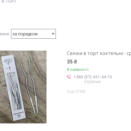
 В ТОРТ
Свічки в торт коктельні - с
35 ₴
В наявності
+380 (97) 431-44-10
Керівник
07408