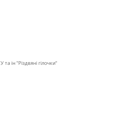
та ін "Різдвяні гілочки"