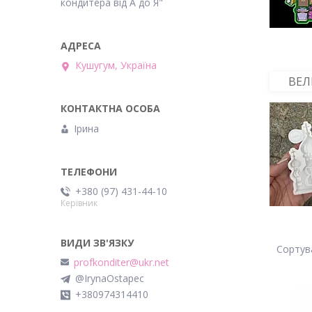
кондитера від А до Я"
Кушугум, Україна
ВЕЛ
Ірина
+380 (97) 431-44-10
Керівник
profkonditer@ukr.net
@IrynaOstapec
+380974314410