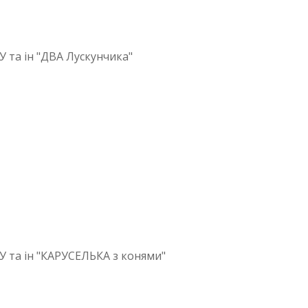
 та ін "ДВА Лускунчика"
У та ін "КАРУСЕЛЬКА з конями"