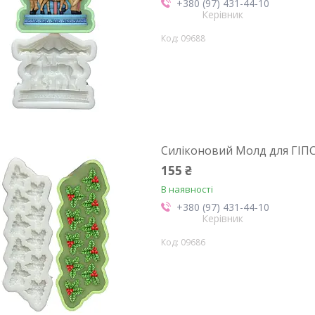
+380 (97) 431-44-10
Керівник
09688
Силіконовий Молд для ГІПСУ 
155 ₴
В наявності
+380 (97) 431-44-10
Керівник
09686