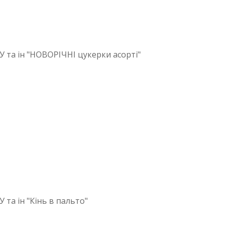
У та ін "НОВОРІЧНІ цукерки асорті"
 та ін "Кінь в пальто"