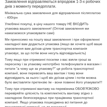
Замовлення відправляються впродовж 1-3-х робочих
днів з моменту передоплати.
Мінімальна сума замовлення для відправлення післяплатою
- 400грн
Улюблені покупці, в ціну нашого товару НЕ ВХОДИТЬ
упаковка вашого замовлення! (Оптові замовлення ми
намагаємося упаковувати самі)
Ми приносимо на пошту ваші замовлення і при оформленні
накладної вам додається упаковка (якщо ви хочете щоб ваше
замовлення вам доїхав цілим транспортна компанія
упаковує, за що потім вони несуть відповідальність)
Тому якщо при отриманні посилки з вас взяли гроші за
пересилку і за упаковку непотрібно телефонувати в магазин і
питати "а чому ще за упаковку?" це робота транспортної
компанії, вони перевозять ваш вантаж і тому вони
відповідають за нього і щоб він доїхав цілим і потім можна
було виставляти претензію їм - вони повинні його упакувати!!!
Тому при отриманні вантажу на перевізника ОБОВ'ЯЗКОВО
перевіряйте цілісність та комплектність вантажу згідно з
накладною безпосередньо при працівника транспортної
компанії. Якщо упаковка пошкоджена всі питання до
транспортної компанії, не до магазину!