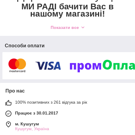
МИ РАДI бачити Вас в
нашому магазинi!
Звернiть увагу - ми виробники,
Показати все
тому вiдправка замовлень
здiйсню
є
ться
Способи оплати
протягом 2-3 рабочих днiв пiсля оплати
Про нас
100% позитивних з 261 відгука за рік
Працює з 30.01.2017
м. Кушугум
Кушугум, Україна