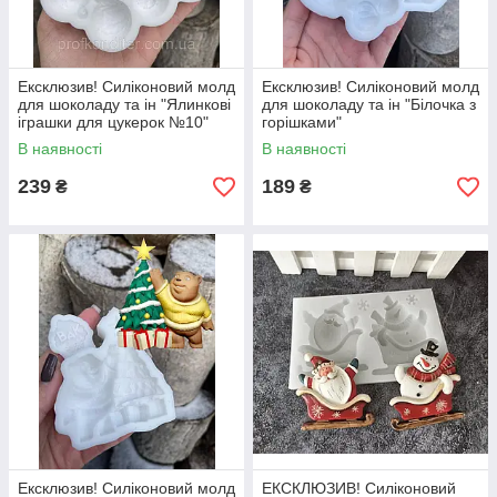
Ексклюзив! Силіконовий молд
Ексклюзив! Силіконовий молд
для шоколаду та ін "Ялинкові
для шоколаду та ін "Білочка з
іграшки для цукерок №10"
горішками"
В наявності
В наявності
239
189
₴
₴
Ексклюзив! Силіконовий молд
ЕКСКЛЮЗИВ! Силіконовий