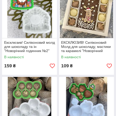
Ексклюзив! Силіконовий молд
ЕКСКЛЮЗИВ! Силіконовий
для шоколаду та ін
Молд для шоколаду, мастики
"Новорічний годинник №2"
та карамелі "Новорічний
олень"
В наявності
В наявності
159
109
₴
₴