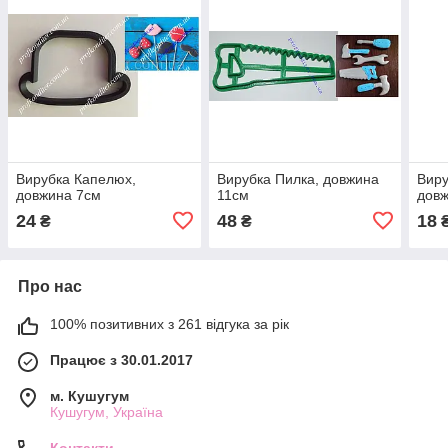
Вирубка Капелюх,
Вирубка Пилка, довжина
Виру
довжина 7см
11см
довж
24
48
18
₴
₴
Про нас
100% позитивних з 261 відгука за рік
Працює з 30.01.2017
м. Кушугум
Кушугум, Україна
Контакти