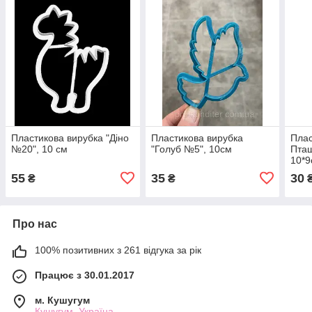
Пластикова вирубка "Діно
Пластикова вирубка
Плас
№20", 10 см
"Голуб №5", 10см
Пташ
10*9
55
35
30
₴
₴
Про нас
100% позитивних з 261 відгука за рік
Працює з 30.01.2017
м. Кушугум
Кушугум, Україна