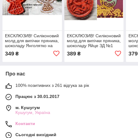
ЕКСКЛЮЗИВ! Силіконовий
ЕКСКЛЮЗИВ! Силіконовий
ЕКС
молд для випічки пряника,
молд для випічки пряника,
молд
шоколаду Янголятко на
шоколаду Яйце ЗД №1
шок
Різдво 14 см
349
389
379
₴
₴
Про нас
100% позитивних з 261 відгука за рік
Працює з 30.01.2017
м. Кушугум
Кушугум, Україна
Контакти
Сьогодні вихідний