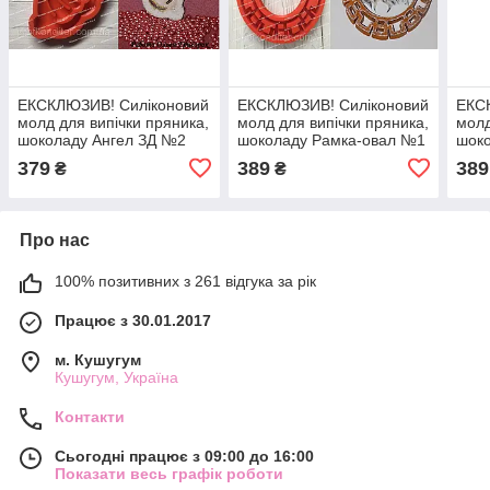
ЕКСКЛЮЗИВ! Силіконовий
ЕКСКЛЮЗИВ! Силіконовий
ЕКС
молд для випічки пряника,
молд для випічки пряника,
молд
шоколаду Ангел ЗД №2
шоколаду Рамка-овал №1
шоко
візе
379
389
389
₴
₴
Про нас
100% позитивних з 261 відгука за рік
Працює з 30.01.2017
м. Кушугум
Кушугум, Україна
Контакти
Сьогодні працює з 09:00 до 16:00
Показати весь графік роботи