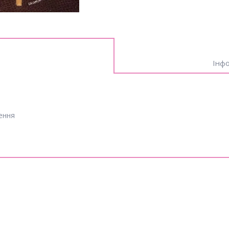
Інфо
ення