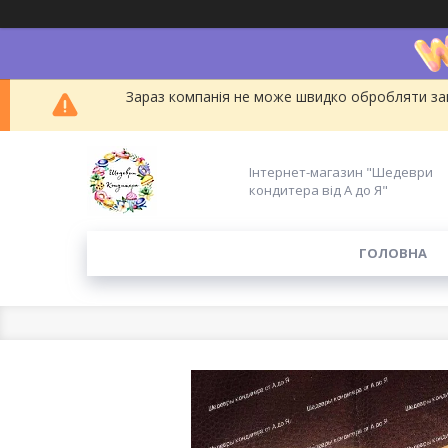
Зараз компанія не може швидко обробляти зам
Інтернет-магазин "Шедеври
кондитера від А до Я"
ГОЛОВНА