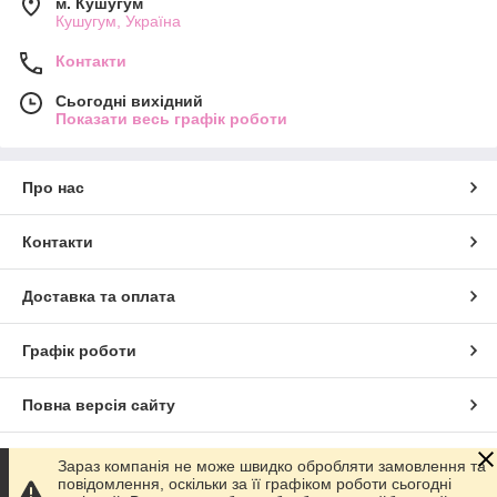
м. Кушугум
Кушугум, Україна
Контакти
Сьогодні вихідний
Показати весь графік роботи
Про нас
Контакти
Доставка та оплата
Графік роботи
Повна версія сайту
Сайт створено на маркетплейсі
Prom.ua
Зараз компанія не може швидко обробляти замовлення та
повідомлення, оскільки за її графіком роботи сьогодні