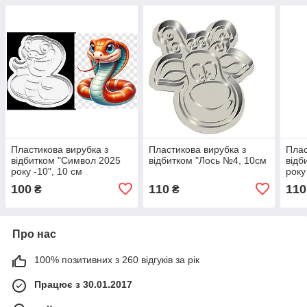
Пластикова вирубка з
Пластикова вирубка з
Плас
відбитком "Символ 2025
відбитком "Лось №4, 10см
відб
року -10", 10 см
року
100
110
110
₴
₴
Про нас
100% позитивних з 260 відгуків за рік
Працює з 30.01.2017