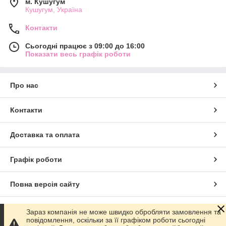
м. Кушугум
Кушугум, Україна
Контакти
Сьогодні працює з 09:00 до 16:00
Показати весь графік роботи
Про нас
Контакти
Доставка та оплата
Графік роботи
Повна версія сайту
Сайт створено на маркетплейсі
Prom.ua
Зараз компанія не може швидко обробляти замовлення та
повідомлення, оскільки за її графіком роботи сьогодні