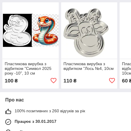
Пластикова вирубка з
Пластикова вирубка з
Плас
відбитком "Символ 2025
відбитком "Лось №4, 10см
відб
року -10", 10 см
10с
100
110
60
₴
₴
Про нас
100% позитивних з 260 відгуків за рік
Працює з 30.01.2017