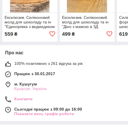
Ексклюзив. Силіконовий
Ексклюзив. Силіконовий
Силі
молд для шоколаду та ін
молд для шоколаду та ін
форм
"Єдиноріжка з ведмедиком
"Діно з мамою в ЗД
шоко
в ЗД форматі"
форматі"
з ве
559
499
619
₴
₴
Про нас
100% позитивних з 261 відгука за рік
Працює з 30.01.2017
м. Кушугум
Кушугум, Україна
Контакти
Сьогодні працює з 09:00 до 16:00
Показати весь графік роботи