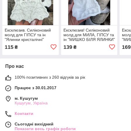
Ексклюзив. Силіконовий
Ексклюзив! Силіконовий
Екск
молд для ГІПСУ та ін
молд для МИЛА, ГІПСУ та
молд
"Ялинки кристалічні"
ін "МИШКО БІЛЯ ЯЛИНКИ"
"МИ
115
139
169
₴
₴
Про нас
100% позитивних з 260 відгуків за рік
Працює з 30.01.2017
м. Кушугум
Кушугум, Україна
Контакти
Сьогодні вихідний
Показати весь графік роботи