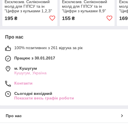
Ексклюзив. Силіконовий
Ексклюзив. Силіконовий
Екск
молд для ГІПСУ та ін
молд для ГІПСУ та ін
молд
"Цифри з кульками 1,2,3"
"Цифри з кульками 8,9"
"Циф
195
155
169
₴
₴
Про нас
100% позитивних з 261 відгука за рік
Працює з 30.01.2017
м. Кушугум
Кушугум, Україна
Контакти
Сьогодні вихідний
Показати весь графік роботи
Про нас