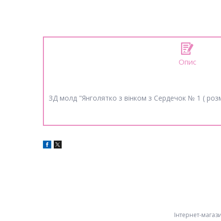
Опис
ЗД молд "Янголятко з вінком з Сердечок № 1 ( роз