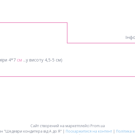
Інфо
міри 4*7
см
...у висоту 4,5-5 см)
Сайт створений на маркетплейсі
Prom.ua
Інтернет-магазин "Шедеври кондитера від А до Я" |
Поскаржитися на контент
|
Політика 