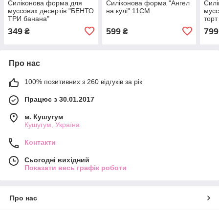
Силіконова форма для
Силіконова форма "Ангел
Силі
муссових десертів "БЕНТО
на кулі" 11СМ
мусс
ТРИ банана"
торт
349
599
799
₴
₴
Про нас
100% позитивних з 260 відгуків за рік
Працює з 30.01.2017
м. Кушугум
Кушугум, Україна
Контакти
Сьогодні вихідний
Показати весь графік роботи
Про нас