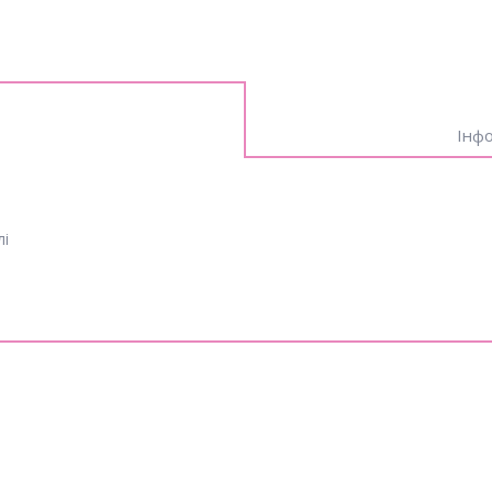
Інфо
лі