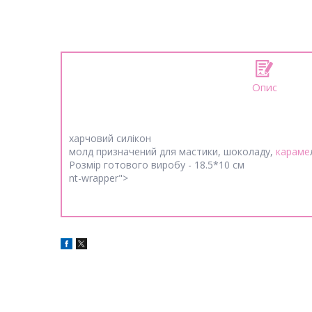
Опис
харчовий силікон
молд призначений для мастики, шоколаду,
караме
Розмір готового виробу - 18.5*10 см
nt-wrapper">