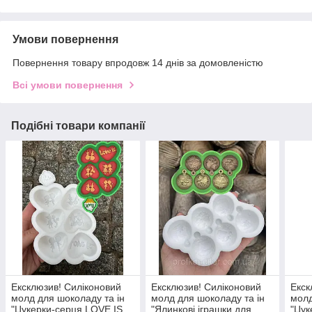
Умови повернення
Повернення товару впродовж 14 днів за домовленістю
Всі умови повернення
Подібні товари компанії
Ексклюзив! Силіконовий
Ексклюзив! Силіконовий
Екск
молд для шоколаду та ін
молд для шоколаду та ін
молд
"Цукерки-серця LOVE IS
"Ялинкові іграшки для
"Цук