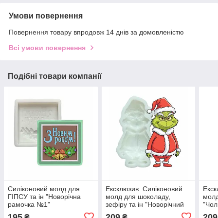
Умови повернення
Повернення товару впродовж 14 днів за домовленістю
Всі умови повернення
Подібні товари компанії
Силіконовий молд для
Ексклюзив. Силіконовий
Екск
ГІПСУ та ін "Новорічна
молд для шоколаду,
молд
рамочка №1"
зефіру та ін "Новорічний
"Чол
ГРІНЧ"
195
209
209
₴
₴