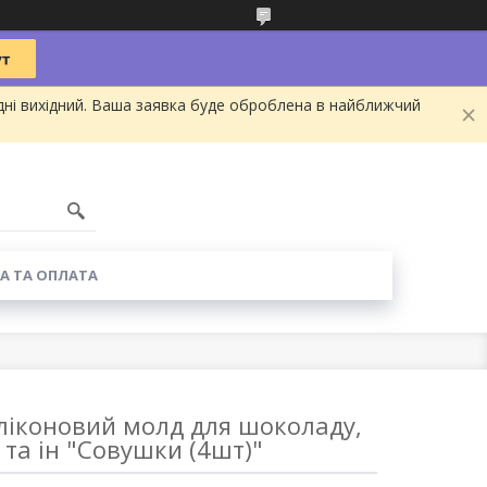
дні вихідний. Ваша заявка буде оброблена в найближчий
А ТА ОПЛАТА
ліконовий молд для шоколаду,
 та ін "Совушки (4шт)"