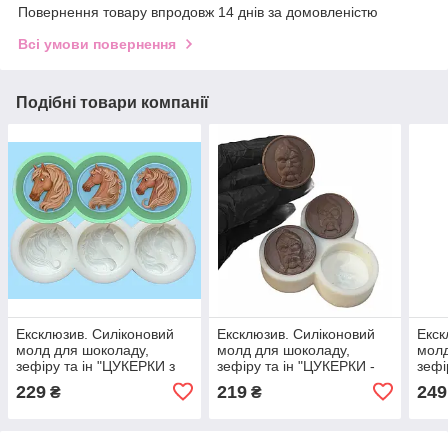
Повернення товару впродовж 14 днів за домовленістю
Всі умови повернення
Подібні товари компанії
Ексклюзив. Силіконовий
Ексклюзив. Силіконовий
Екск
молд для шоколаду,
молд для шоколаду,
молд
зефіру та ін "ЦУКЕРКИ з
зефіру та ін "ЦУКЕРКИ -
зефі
символом 2026"
КОЗАК"
ново
229
219
249
₴
₴
годи