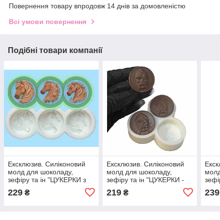
Повернення товару впродовж 14 днів за домовленістю
Всі умови повернення
Подібні товари компанії
Ексклюзив. Силіконовий
Ексклюзив. Силіконовий
Екск
молд для шоколаду,
молд для шоколаду,
молд
зефіру та ін "ЦУКЕРКИ з
зефіру та ін "ЦУКЕРКИ -
зефі
символом 2026"
КОЗАК"
СТІЧ
229
219
239
₴
₴