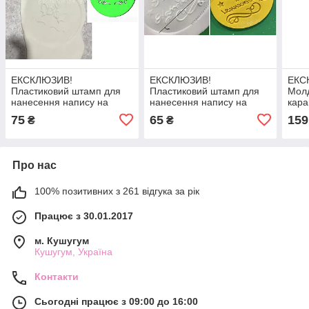
ЕКСКЛЮЗИВ!
ЕКСКЛЮЗИВ!
ЕКС
Пластиковий штамп для
Пластиковий штамп для
Молд
нанесення напису на
нанесення напису на
кара
мастику "Единорожка №1"
мастику "З Днем
ІТ Е
75
65
159
₴
₴
народження!"
Про нас
100% позитивних з 261 відгука за рік
Працює з 30.01.2017
м. Кушугум
Кушугум, Україна
Контакти
Сьогодні працює з 09:00 до 16:00