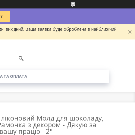
дні вихідний. Ваша заявка буде оброблена в найближчий
А ТА ОПЛАТА
ліконовий Молд для шоколаду,
 "Рамочка з декором - Дякую за
вашу працю - 2"