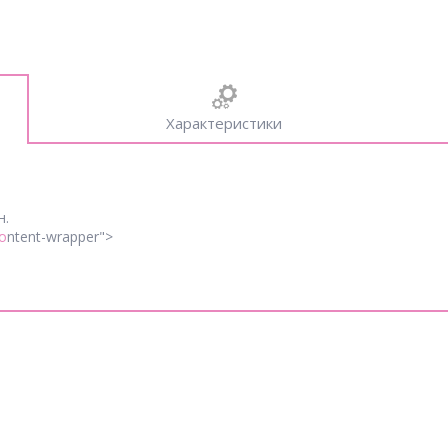
Характеристики
н.
o
ntent-wrapper">