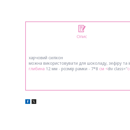
Опис
харчовий силікон
можна використовувати для шоколаду, зефіру та і
глибина
12 мм - розмір рамки - 7*8
см <
div class="
c