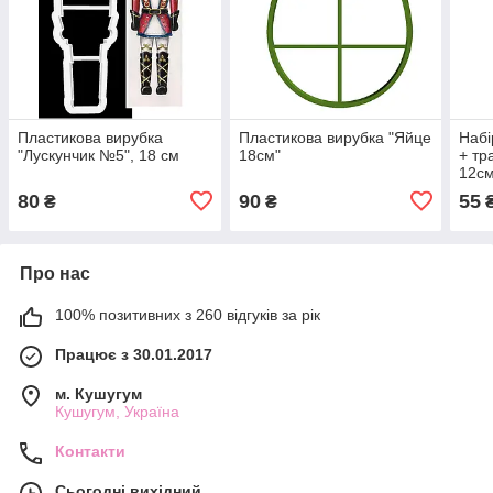
Пластикова вирубка
Пластикова вирубка "Яйце
Набі
"Лускунчик №5", 18 см
18см"
+ тр
12с
80
90
55
₴
₴
Про нас
100% позитивних з 260 відгуків за рік
Працює з 30.01.2017
м. Кушугум
Кушугум, Україна
Контакти
Сьогодні вихідний