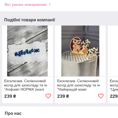
Всі умови повернення
Подібні товари компанії
Ексклюзив. Силіконовий
Ексклюзив. Силіконовий
Екск
молд для шоколаду та ін
молд для шоколаду та ін
молд
"Алфавіт НОРМА (малі
"Найкращій мамі
"Цук
літери)"
(ЇЖАЧКИ)"
239
239
229
₴
₴
Про нас