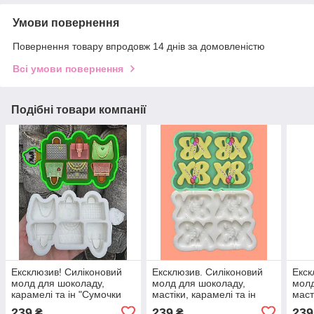
Умови повернення
Повернення товару впродовж 14 днів за домовленістю
Всі умови повернення
Подібні товари компанії
Ексклюзив! Силіконовий
Ексклюзив. Силіконовий
Екск
молд для шоколаду,
молд для шоколаду,
молд
карамелі та ін "Сумочки
мастіки, карамелі та ін
маст
асорті №2"
"Набір ХВ з ДЕКОРОМ під
"Він
239
239
239
₴
₴