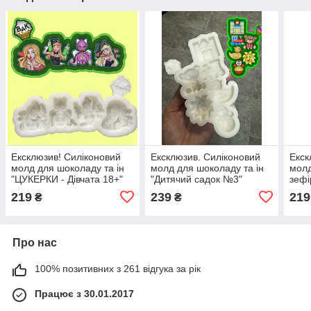
Ексклюзив! Силіконовий
Ексклюзив. Силіконовий
Екск
молд для шоколаду та ін
молд для шоколаду та ін
молд
"ЦУКЕРКИ - Дівчата 18+"
"Дитячий садок №3"
зефі
КОЗ
219
239
219
₴
₴
Про нас
100% позитивних з 261 відгука за рік
Працює з 30.01.2017