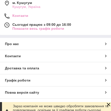
м. Кушугум
Кушугум, Україна
Контакти
Сьогодні працює з 09:00 до 16:00
Показати весь графік роботи
Про нас
Контакти
Доставка та оплата
Графік роботи
Повна версія сайту
Сайт створено на маркетплейсі
Prom.ua
Зараз компанія не може швидко обробляти замовлення та
повідомлення, оскільки за її графіком роботи сьогодні