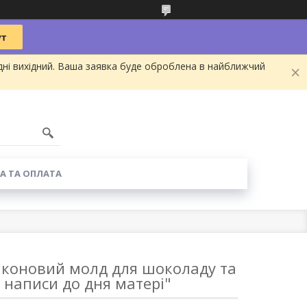
дні вихідний. Ваша заявка буде оброблена в найближчий
А ТА ОПЛАТА
іконовий молд для шоколаду та
и написи до дня матері"