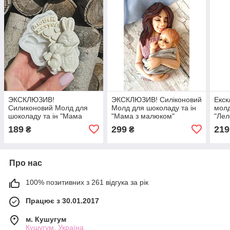
ЭКСКЛЮЗИВ!
ЭКСКЛЮЗИВ! Силіконовий
Екск
Силиконовий Молд для
Молд для шоколаду та ін
молд
шоколаду та ін "Мама
"Мама з малюком"
"Лел
зайчиха з малюком -
189
299
219
₴
₴
Любій матусі"
Про нас
100% позитивних з 261 відгука за рік
Працює з 30.01.2017
м. Кушугум
Кушугум, Україна