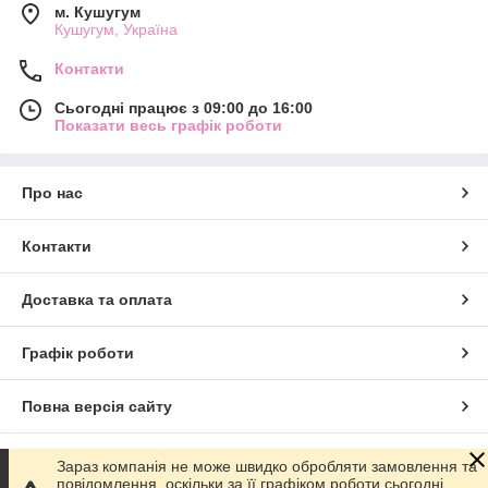
м. Кушугум
Кушугум, Україна
Контакти
Сьогодні працює з 09:00 до 16:00
Показати весь графік роботи
Про нас
Контакти
Доставка та оплата
Графік роботи
Повна версія сайту
Сайт створено на маркетплейсі
Prom.ua
Зараз компанія не може швидко обробляти замовлення та
повідомлення, оскільки за її графіком роботи сьогодні