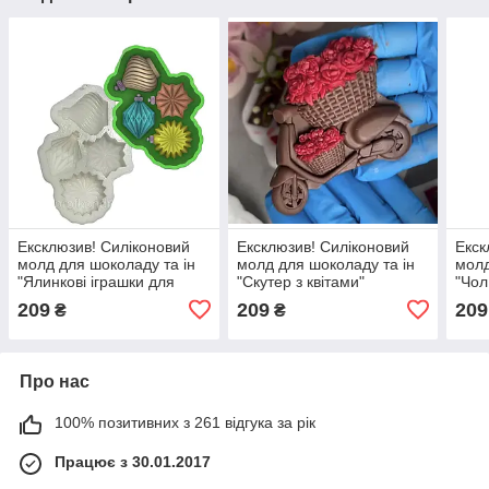
Ексклюзив! Силіконовий
Ексклюзив! Силіконовий
Екск
молд для шоколаду та ін
молд для шоколаду та ін
молд
"Ялинкові іграшки для
"Скутер з квітами"
"Чол
цукерок №7"
209
209
209
₴
₴
Про нас
100% позитивних з 261 відгука за рік
Працює з 30.01.2017