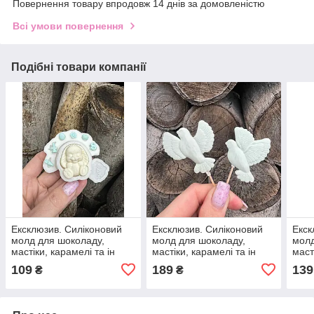
Повернення товару впродовж 14 днів за домовленістю
Всі умови повернення
Подібні товари компанії
Ексклюзив. Силіконовий
Ексклюзив. Силіконовий
Екск
молд для шоколаду,
молд для шоколаду,
молд
мастіки, карамелі та ін
мастіки, карамелі та ін
маст
"Зайченя з додатковим
"Голуби під шпажку"
"Лис
109
189
139
₴
₴
декором"