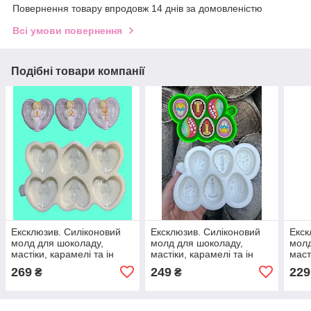
Повернення товару впродовж 14 днів за домовленістю
Всі умови повернення
Подібні товари компанії
Ексклюзив. Силіконовий
Ексклюзив. Силіконовий
Екск
молд для шоколаду,
молд для шоколаду,
молд
мастіки, карамелі та ін
мастіки, карамелі та ін
маст
"ЦУКЕРКИ - Янголи
"Цукерки - ВЕЛИКДЕНЬ
"Цук
269
249
229
₴
₴
великдень"
№2"
(хло