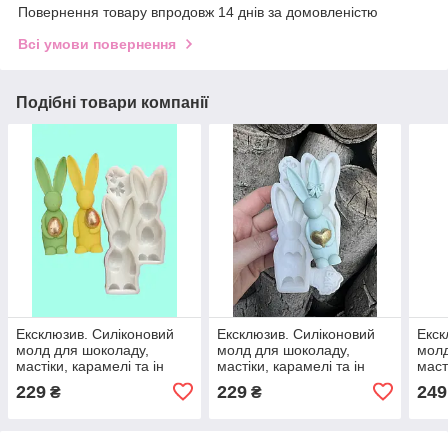
Повернення товару впродовж 14 днів за домовленістю
Всі умови повернення
Подібні товари компанії
Ексклюзив. Силіконовий
Ексклюзив. Силіконовий
Екск
молд для шоколаду,
молд для шоколаду,
молд
мастіки, карамелі та ін
мастіки, карамелі та ін
маст
"Зайчата з яйцем по 9см"
"Зайчата з серцем 9см
"Гні
229
229
249
₴
₴
(однакові)"