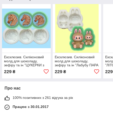
Ексклюзив. Силіконовий
Ексклюзив. Силіконовий
Екск
молд для шоколаду,
молд для шоколаду,
молд
зефіру та ін "ЦУКЕРКИ з
зефіру та ін "Лабубу ПАРА
"ЛІТ
символом 2026"
- 1"
229
229
229
₴
₴
Про нас
100% позитивних з 261 відгука за рік
Працює з 30.01.2017