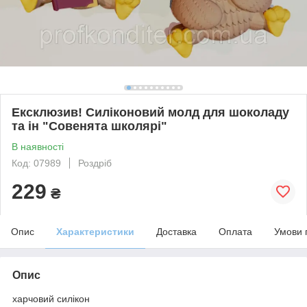
Ексклюзив! Силіконовий молд для шоколаду
та ін "Совенята школярі"
В наявності
Код: 07989
Роздріб
229
₴
Опис
Характеристики
Доставка
Оплата
Умови 
Опис
харчовий силікон