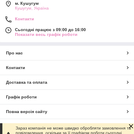
м. Кушугум
Кушугум, Україна
Контакти
Сьогодні працює з 09:00 до 16:00
Показати весь графік роботи
Про нас
Контакти
Доставка та оплата
Графік роботи
Повна версія сайту
Сайт створено на маркетплейсі
Prom.ua
Зараз компанія не може швидко обробляти замовлення та
повідомлення, оскільки за її графіком роботи сьогодні