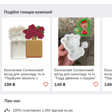
Подібні товари компанії
Ексклюзив! Силіконовий
Ексклюзив! Силіконовий
Екск
молд для шоколаду та ін
молд для шоколаду та ін
молд
"Парфуми Шанель з
"Тедді дівчинка з серцем"
"Па
квітами"
199
149
149
₴
₴
Про нас
100% позитивних з 260 відгуків за рік