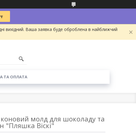
дні вихідний. Ваша заявка буде оброблена в найближчий
А ТА ОПЛАТА
іконовий молд для шоколаду та
ін "Пляшка Віскі"