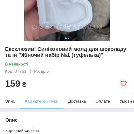
Ексклюзив! Силіконовий молд для шоколаду
та ін "Жіночий набір №1 (туфелька)"
В наявності
Код: 07781
Роздріб
159
₴
Опис
Характеристики
Доставка
Оплата
Умови 
Опис
харчовий силікон