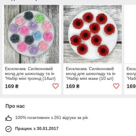
Ексклюзив. Силіконовий
Ексклюзив. Силіконовий
Екск
молд для шоколаду та ін
молд для шоколаду та ін
молд
"Набір міні троянд (14шт)
"Набір міні маки (10 шт)
"Наб
шт)"
169
169
169
₴
₴
Про нас
100% позитивних з 261 відгука за рік
Працює з 30.01.2017