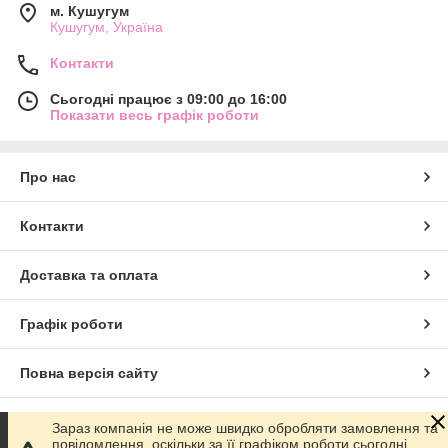
м. Кушугум
Кушугум, Україна
Контакти
Сьогодні працює з 09:00 до 16:00
Показати весь графік роботи
Про нас
Контакти
Доставка та оплата
Графік роботи
Повна версія сайту
Сайт створено на маркетплейсі
Prom.ua
Зараз компанія не може швидко обробляти замовлення та
повідомлення, оскільки за її графіком роботи сьогодні