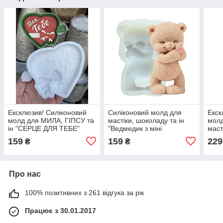
Ексклюзив! Силіконовий
Силіконовий молд для
Екск
молд для МИЛА, ГІПСУ та
мастіки, шоколаду та ін
молд
ін "СЕРЦЕ ДЛЯ ТЕБЕ"
"Ведмедик з міні
маст
сердечком"
"Зай
159
159
229
₴
₴
(одн
Про нас
100% позитивних з 261 відгука за рік
Працює з 30.01.2017