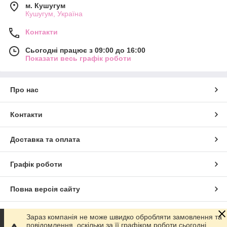
м. Кушугум
Кушугум, Україна
Контакти
Сьогодні працює з 09:00 до 16:00
Показати весь графік роботи
Про нас
Контакти
Доставка та оплата
Графік роботи
Повна версія сайту
Сайт створено на маркетплейсі
Prom.ua
Зараз компанія не може швидко обробляти замовлення та
повідомлення, оскільки за її графіком роботи сьогодні