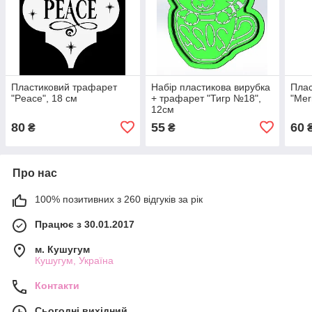
Пластиковий трафарет
Набір пластикова вирубка
Плас
"Peace", 18 см
+ трафарет "Тигр №18",
"Mer
12см
80
55
60
₴
₴
Про нас
100% позитивних з 260 відгуків за рік
Працює з 30.01.2017
м. Кушугум
Кушугум, Україна
Контакти
Сьогодні вихідний