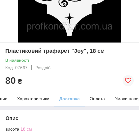
Пластиковий трафарет "Joy", 18 см
В наявності
Код: 07667
Роздріб
80
₴
пис
Характеристики
Доставка
Оплата
Умови пове
Опис
висота
18
см