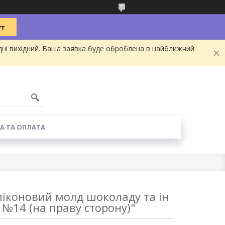
дні вихідний. Ваша заявка буде оброблена в найближчий
А ТА ОПЛАТА
ліконовий молд шоколаду та ін
 №14 (на праву сторону)"