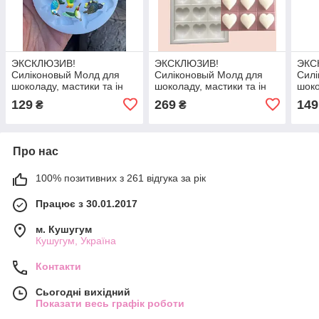
ЭКСКЛЮЗИВ!
ЭКСКЛЮЗИВ!
ЭКС
Силіконовый Молд для
Силіконовый Молд для
Силі
шоколаду, мастики та ін
шоколаду, мастики та ін
шоко
"Набір міні пташок для
"Шоко плитка - сердечки"
"Нов
129
269
149
₴
₴
декору"
деко
Про нас
100% позитивних з 261 відгука за рік
Працює з 30.01.2017
м. Кушугум
Кушугум, Україна
Контакти
Сьогодні вихідний
Показати весь графік роботи