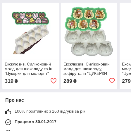
Ексклюзив. Силіконовий
Ексклюзив. Силіконовий
Екск
молд для шоколаду та ін
молд для шоколаду,
молд
"Цукерки для молодят"
зефіру та ін "ЦУКЕРКИ -
"Цук
Символ 2026 - підкова"
МОР
319
289
279
₴
₴
Про нас
100% позитивних з 260 відгуків за рік
Працює з 30.01.2017