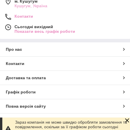
м. Кушугум
Кушугум, Україна
Контакти
Сьогодні вихідний
Показати весь графік роботи
Про нас
Контакти
Доставка та оплата
Графік роботи
Повна версія сайту
Сайт створено на маркетплейсі
Prom.ua
Зараз компанія не може швидко обробляти замовлення та
повідомлення, оскільки за її графіком роботи сьогодні