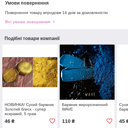
Умови повернення
Повернення товару впродовж 14 днів за домовленістю
Всі умови повернення
Подібні товари компанії
НОВИНКА! Сухий барвник
Барвник жиророзчинний
Сухи
Золотий блиск - супер
WAVE
барв
яскравий, 5 грам
46
110
45
₴
₴