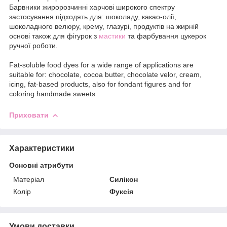
Барвники жиророзчинні харчові широкого спектру
застосування підходять для: шоколаду, какао-олії,
шоколадного велюру, крему, глазурі, продуктів на жирній
основі також для фігурок з
мастики
та фарбування цукерок
ручної роботи.
Fat-soluble food dyes for a wide range of applications are
suitable for: chocolate, cocoa butter, chocolate velor, cream,
icing, fat-based products, also for fondant figures and for
coloring handmade sweets
Приховати
Характеристики
Основні атрибути
Матеріал
Силікон
Колір
Фуксія
Умови доставки