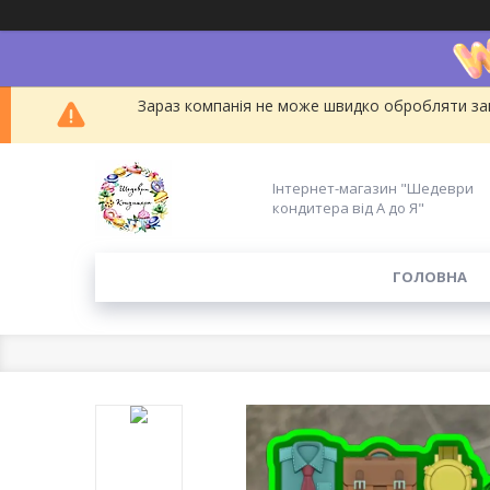
Зараз компанія не може швидко обробляти зам
Інтернет-магазин "Шедеври
кондитера від А до Я"
ГОЛОВНА