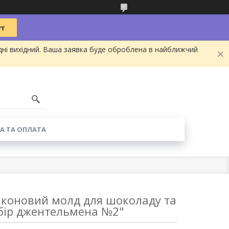
дні вихідний. Ваша заявка буде оброблена в найближчий
А ТА ОПЛАТА
іконовий молд для шоколаду та
абір джентельмена №2"