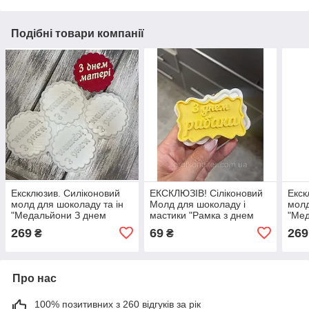
Подібні товари компанії
Ексклюзив. Силіконовий
ЕКСКЛЮЗІВ! Сіліконовий
Екск
молд для шоколаду та ін
Молд для шоколаду і
молд
"Медальйони З днем
мастики "Рамка з днем
"Мед
матері"
рибака"
мате
269
69
269
₴
₴
Про нас
100% позитивних з 260 відгуків за рік