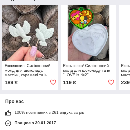
Ексклюзив. Силіконовий
Ексклюзив! Силіконовий
Екск
молд для шоколаду,
молд для шоколаду та ін
молд
мастіки, карамелі та ін
"LOVE is №2"
маст
"Голуби під шпажку"
"Наб
189
119
239
₴
₴
шпа
Про нас
100% позитивних з 261 відгука за рік
Працює з 30.01.2017