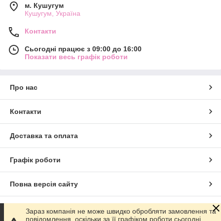
м. Кушугум
Кушугум, Україна
Контакти
Сьогодні працює з 09:00 до 16:00
Показати весь графік роботи
Про нас
Контакти
Доставка та оплата
Графік роботи
Повна версія сайту
Сайт створено на маркетплейсі
Prom.ua
Зараз компанія не може швидко обробляти замовлення та
повідомлення, оскільки за її графіком роботи сьогодні