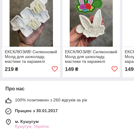
ЕКСКЛЮЗИВ! Силіконовий
ЕКСКЛЮЗИВ! Силіконовий
ЕКС
Молд для шоколаду,
Молд для шоколаду,
Молд
мастики та карамелі
мастики та карамелі
кара
"Великодні вушка (2
"Великодні вушка з
"Укр
219
149
149
₴
₴
розміри)"
квітками №2"
Про нас
100% позитивних з 260 відгуків за рік
Працює з 30.01.2017
м. Кушугум
Кушугум, Україна