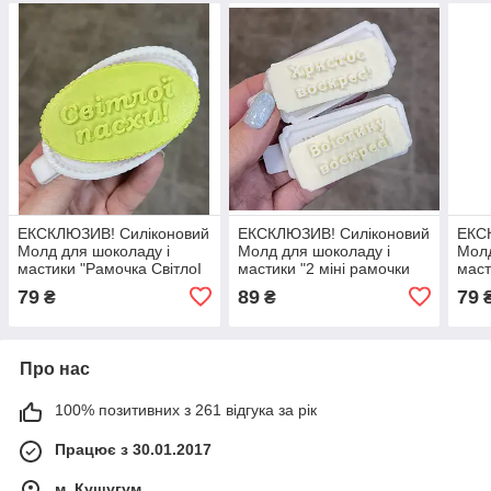
ЕКСКЛЮЗИВ! Силіконовий
ЕКСКЛЮЗИВ! Силіконовий
ЕКС
Молд для шоколаду і
Молд для шоколаду і
Молд
мастики "Рамочка СвiтлоI
мастики "2 мiнi рамочки
маст
пасхи"
Христос воскрес та
Бере
79
89
79
₴
₴
ВоIстину воскрес"
Про нас
100% позитивних з 261 відгука за рік
Працює з 30.01.2017
м. Кушугум