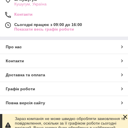
Кушугум, Україна
Контакти
Сьогодні працює з 09:00 до 16:00
Показати весь графік роботи
Про нас
Контакти
Доставка та оплата
Графік роботи
Повна версія сайту
Сайт створено на маркетплейсі
Prom.ua
Зараз компанія не може швидко обробляти замовлення та
повідомлення, оскільки за її графіком роботи сьогодні
вихідний. Ваша заявка буде оброблена в найближчий